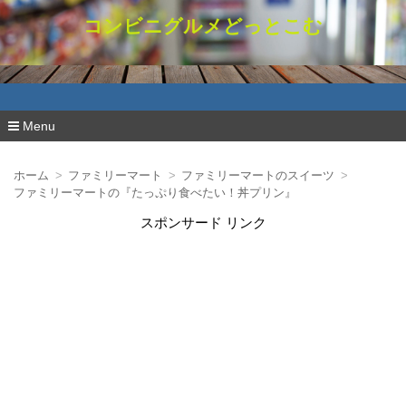
コンビニグルメどっとこむ
Menu
コ
ン
ホーム
ファミリーマート
ファミリーマートのスイーツ
テ
ファミリーマートの『たっぷり食べたい！丼プリン』
ン
ツ
スポンサード リンク
へ
移
動