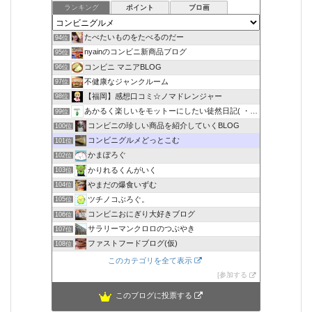
ランキング
ポイント
ブロ画
たべたいものをたべるのだー
94位
nyainのコンビニ新商品ブログ
95位
コンビニ マニアBLOG
96位
不健康なジャンクルーム
97位
【福岡】感想口コミ☆ノマドレンジャー
98位
あかるく楽しいをモットーにしたい徒然日記( ・∇・)
99位
コンビニの珍しい商品を紹介していくBLOG
100位
コンビニグルメどっとこむ
101位
かまぽろぐ
102位
かりれるくんがいく
103位
やまだの爆食いずむ
104位
ツチノコぶろぐ。
105位
コンビニおにぎり大好きブログ
106位
サラリーマンクロロのつぶやき
107位
ファストフードブログ(仮)
108位
このカテゴリを全て表示
参加する
このブログに投票する