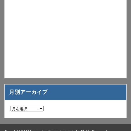
月別アーカイブ
月
別
ア
ー