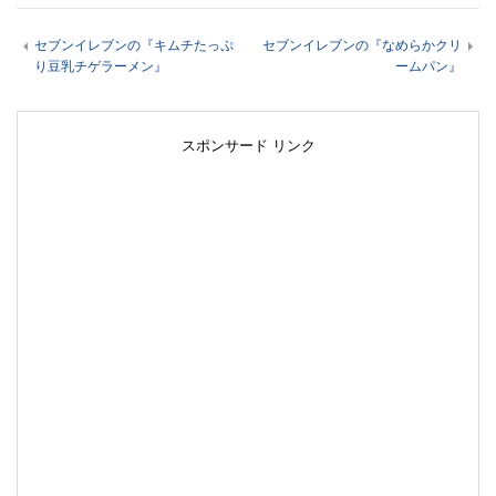
セブンイレブンの『キムチたっぷ
セブンイレブンの『なめらかクリ
り豆乳チゲラーメン』
ームパン』
スポンサード リンク