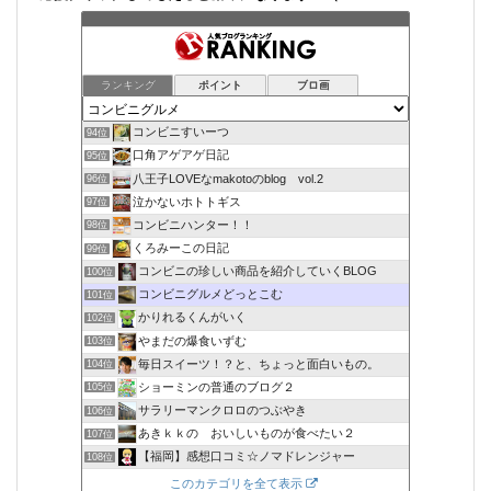
ランキング
ポイント
ブロ画
コンビニすいーつ
94位
口角アゲアゲ日記
95位
八王子LOVEなmakotoのblog vol.2
96位
泣かないホトトギス
97位
コンビニハンター！！
98位
くろみーこの日記
99位
コンビニの珍しい商品を紹介していくBLOG
100位
コンビニグルメどっとこむ
101位
かりれるくんがいく
102位
やまだの爆食いずむ
103位
毎日スイーツ！？と、ちょっと面白いもの。
104位
ショーミンの普通のブログ２
105位
サラリーマンクロロのつぶやき
106位
あきｋｋの おいしいものが食べたい２
107位
【福岡】感想口コミ☆ノマドレンジャー
108位
このカテゴリを全て表示