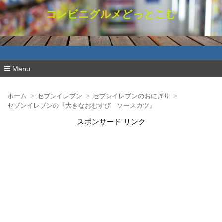
コンビニグルメどっとこむ
Menu
コ
ン
ホーム
セブンイレブン
セブンイレブンのおにぎり
テ
セブンイレブンの『大きなおむすび ソースカツ』
ン
ツ
スポンサード リンク
へ
移
動