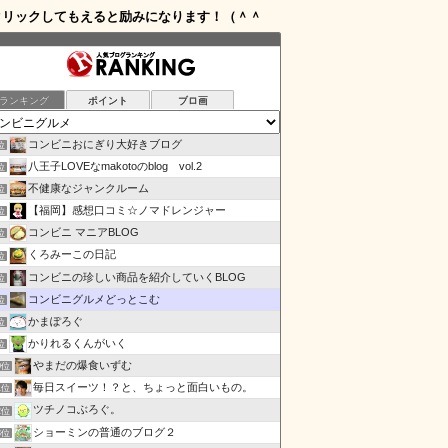
クリックしてもえると励みになります！（＾＾
ランキング
ポイント
ブロ画
コンビニおにぎり大好きブログ
位
八王子LOVEなmakotoのblog vol.2
位
不健康なジャンクルーム
位
【福岡】感想口コミ☆ノマドレンジャー
位
コンビニ マニアBLOG
位
くろみーこの日記
位
コンビニの珍しい商品を紹介していくBLOG
位
コンビニグルメどっとこむ
位
かまぽろぐ
位
かりれるくんがいく
位
やまだの爆食いずむ
0位
毎日スイーツ！？と、ちょっと面白いもの。
1位
ツチノコぶろぐ。
2位
ショーミンの普通のブログ２
3位