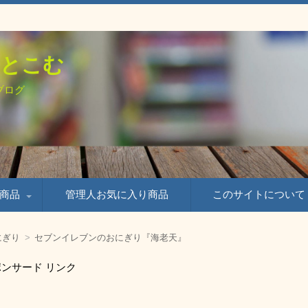
とこむ
ブログ
商品
管理人お気に入り商品
このサイトについて
品
商品
にぎり
セブンイレブンのおにぎり『海老天』
ンサード リンク