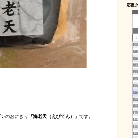
応援
90
91
92
93
94
95
96
97
98
99
10
ブンのおにぎり
『海老天（えびてん）』
です。
10
10
10