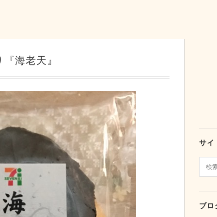
り『海老天』
サイ
ブロ