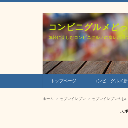
コンビニグルメどっ
気軽に楽しむコンビニグルメの食レポ風
コ
トップページ
コンビニグルメ新
ン
テ
ン
セブンイレブンの新商
ファミリーマートの新
ローソンの新商品
ツ
ホーム
セブンイレブン
セブンイレブンのお
へ
移
スポ
動