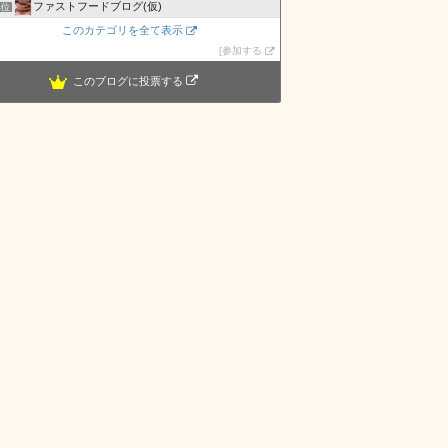
ファストフードブログ(仮)
4位
このカテゴリを全て表示
参加する
このブログに投票する