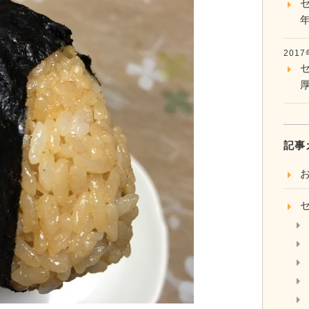
セ
年
201
記事
お