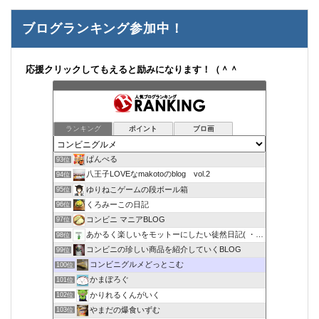
ブログランキング参加中！
応援クリックしてもえると励みになります！（＾＾
ランキング
ポイント
ブロ画
ぱんべる
93位
八王子LOVEなmakotoのblog vol.2
94位
ゆりねこゲームの段ボール箱
95位
くろみーこの日記
96位
コンビニ マニアBLOG
97位
あかるく楽しいをモットーにしたい徒然日記( ・∇・)
98位
コンビニの珍しい商品を紹介していくBLOG
99位
コンビニグルメどっとこむ
100位
かまぽろぐ
101位
かりれるくんがいく
102位
やまだの爆食いずむ
103位