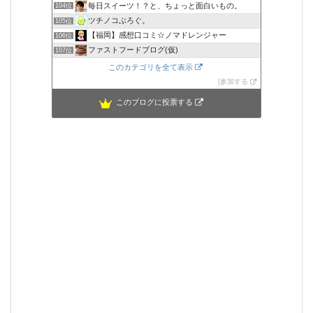
毎日スイーツ！？と、ちょっと面白いもの。
104位
ツチノコぶろぐ。
105位
【福岡】感想口コミ☆ノマドレンジャー
106位
ファストフードブログ(仮)
107位
このカテゴリを全て表示
参加する
このブログに投票する