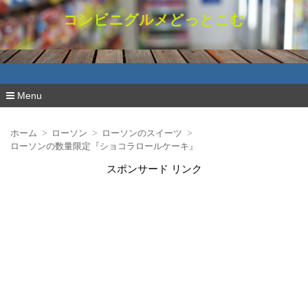
コンビニグルメどっとこむ
Menu
コ
ン
ホーム
ローソン
ローソンのスイーツ
テ
ローソンの数量限定『ショコラロールケーキ』
ン
ツ
スポンサード リンク
へ
移
動