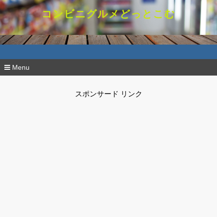
コンビニグルメどっとこむ
Menu
コ
ン
スポンサード リンク
テ
ン
ツ
へ
移
動