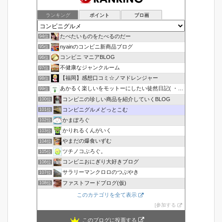
ランキング
ポイント
ブロ画
たべたいものをたべるのだー
94位
nyainのコンビニ新商品ブログ
95位
コンビニ マニアBLOG
96位
不健康なジャンクルーム
97位
【福岡】感想口コミ☆ノマドレンジャー
98位
あかるく楽しいをモットーにしたい徒然日記( ・∇・)
99位
コンビニの珍しい商品を紹介していくBLOG
100位
コンビニグルメどっとこむ
101位
かまぽろぐ
102位
かりれるくんがいく
103位
やまだの爆食いずむ
104位
ツチノコぶろぐ。
105位
コンビニおにぎり大好きブログ
106位
サラリーマンクロロのつぶやき
107位
ファストフードブログ(仮)
108位
このカテゴリを全て表示
参加する
このブログに投票する